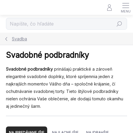
Prejsť
na
obsah
Hľadať
Svadba
Svadobné podbradníky
Svadobné podbradníky
prinášajú praktické a zároveň
elegantné svadobné doplnky, ktoré spríjemnia jeden z
najkrajších momentov Vášho dňa – spoločné krájanie, čí
ochutnávanie svadobnej torty. Tieto štýlové podbradníky
nielen ochránia Vaše oblečenie, ale dodajú tomuto okamihu
aj jedinečný šarm.
R
a
NAJPREDÁVANEJŠIE
NAJLACNEJŠIE
NAJDRAHŠIE