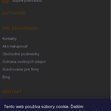
doplnkynasvadbu
KATEGÓRIE
PRE ZÁKAZNÍKOV
Kontakty
Ako nakupovať
Obchodné podmienky
Ochrana osobných údajov
Gravírovanie pre firmy
Blog
KONTAKT
Originálny darček s. r. o.
Tento web používa súbory cookie. Ďalším
Slovenská Ves 262