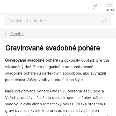
Prejsť
na
obsah
Hľadať
Svadba
Gravírované svadobné poháre
Gravírované svadobné poháre
sú dokonalý doplnok pre Váš
výnimočný deň. Tieto elegantné a personalizované
svadobné poháre sú perfektným spôsobom, ako zvýrazniť
jedinečnosť Vašej svadby a pridať jej na štýle.
Naše gravírované poháre umožňujú personalizáciu podľa
Vašich predstáv – či už ide o mená novomanželov, dátum
svadby, iniciály alebo romantický odkaz. Vďaka presnému
gravírovaniu a kvalitnému prevedeniu sa stávajú nielen