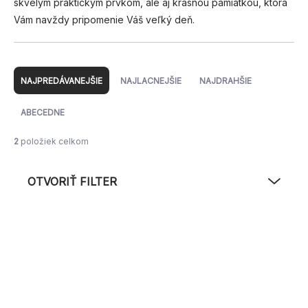
skvelým praktickým prvkom, ale aj krásnou pamiatkou, ktorá
Vám navždy pripomenie Váš veľký deň.
R
a
NAJPREDÁVANEJŠIE
NAJLACNEJŠIE
NAJDRAHŠIE
d
e
ABECEDNE
n
i
2
položiek celkom
e
p
OTVORIŤ FILTER
r
o
d
V
u
ý
NOVINKA
k
p
TIP
t
i
o
s
v
p