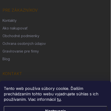
PRE ZÁKAZNÍKOV
Kontakty
Ako nakupovať
Obchodné podmienky
Ochrana osobných údajov
Gravírovanie pre firmy
Blog
KONTAKT
Originálny darček s. r. o.
Tento web používa súbory cookie. Ďalším
Slovenská Ves 262
prechádzaním tohto webu vyjadrujete súhlas s ich
IČO: 54312914
používaním. Viac informácií
tu
.