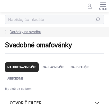
Prejsť
na
obsah
Hľadať
Darčeky na svadbu
Svadobné omaľovánky
R
a
NAJPREDÁVANEJŠIE
NAJLACNEJŠIE
NAJDRAHŠIE
d
e
ABECEDNE
n
i
6
položiek celkom
e
p
OTVORIŤ FILTER
r