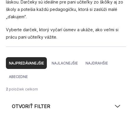
láskou. Darčeky sú ideálne pre pani učiteľky zo škôlky aj zo
školy a potešia každú pedagogičku, ktorá si zaslúži malé
„ďakujem“.
Vyberte darček, ktorý vyčarí úsmev a ukáže, ako veľmi si
prácu pani učiteľky vážite.
R
a
NAJPREDÁVANEJŠIE
NAJLACNEJŠIE
NAJDRAHŠIE
d
e
ABECEDNE
n
i
2
položiek celkom
e
p
OTVORIŤ FILTER
r
o
d
V
u
ý