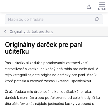
Prejsť
na
obsah
Hľadať
Originálny darček pre ženu
Originálny darček pre pani
učiteľku
Pani učiteľky si zaslúžia poďakovanie za trpezlivosť,
starostlivosť a všetko, čo každý deň robia pre naše deti. V
tejto kategórii nájdete originálne darčeky pre pani učiteľku,
ktoré potešia a zároveň zostanú krásnou spomienkou.
Či už hľadáte milú drobnosť na koniec školského roka,
darček k meninám alebo poďakovanie od celej triedy, či ku
dňu učiteľov u nás nájdete jedinečné kúsky vyrobené s