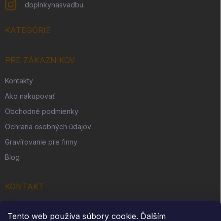
doplnkynasvadbu
KATEGÓRIE
PRE ZÁKAZNÍKOV
Kontakty
Ako nakupovať
Obchodné podmienky
Ochrana osobných údajov
Gravírovanie pre firmy
Blog
KONTAKT
Originálny darček s. r. o.
Tento web používa súbory cookie. Ďalším
Slovenská Ves 262