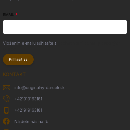
EMAIL
Vložením e-mailu súhlasíte s
podmienkami ochrany osobných
údajov
Prihlásiť sa
KONTAKT
info
@
originalny-darcek.sk
+421919163181
+421919163181
Nájdete nás na fb