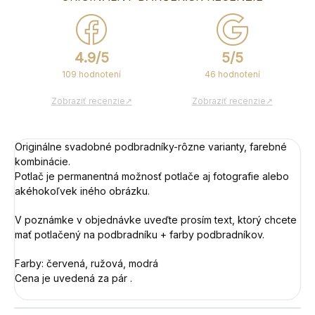
4.9/5
5/5
109 hodnotení
46 hodnotení
Zobraziť recenzie↗
Zobraziť recenzie↗
Originálne svadobné podbradníky-rôzne varianty, farebné
kombinácie.
Potlač je permanentná možnosť potlače aj fotografie alebo
akéhokoľvek iného obrázku.
V poznámke v objednávke uveďte prosím text, ktorý chcete
mať potlačený na podbradníku + farby podbradníkov.
Farby: červená, ružová, modrá
Cena je uvedená za pár .