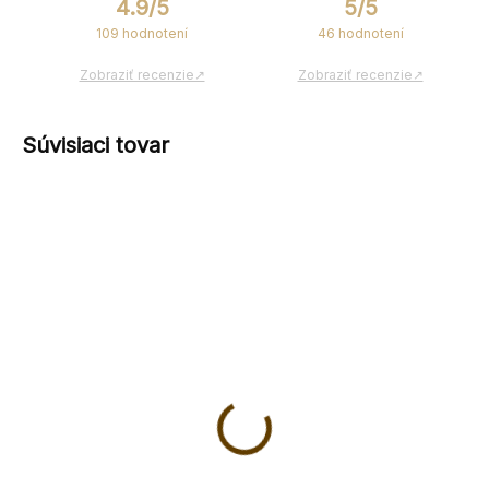
4.9/5
5/5
109 hodnotení
46 hodnotení
Zobraziť recenzie↗
Zobraziť recenzie↗
Súvisiaci tovar
NOVINKA
Vianočná drevená
Drevená vianočná
svietiaca hviezda 2
krabica na víno
€15,90
€26