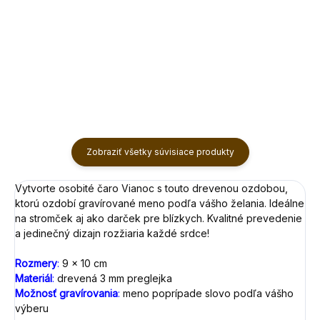
Do košíka
Do košíka
Zobraziť všetky súvisiace produkty
Vytvorte osobité čaro Vianoc s touto drevenou ozdobou,
ktorú ozdobí gravírované meno podľa vášho želania. Ideálne
na stromček aj ako darček pre blízkych. Kvalitné prevedenie
a jedinečný dizajn rozžiaria každé srdce!
Rozmery
:
9 x 10 cm
Materiál
:
drevená 3 mm preglejka
Možnosť gravírovania
:
meno poprípade slovo podľa vášho
výberu