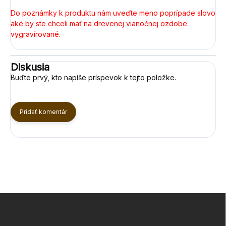
Do poznámky k produktu nám uveďte meno poprípade slovo
aké by ste chceli mať na drevenej vianočnej ozdobe
vygravírované.
Diskusia
Buďte prvý, kto napíše príspevok k tejto položke.
Pridať komentár
Z
á
p