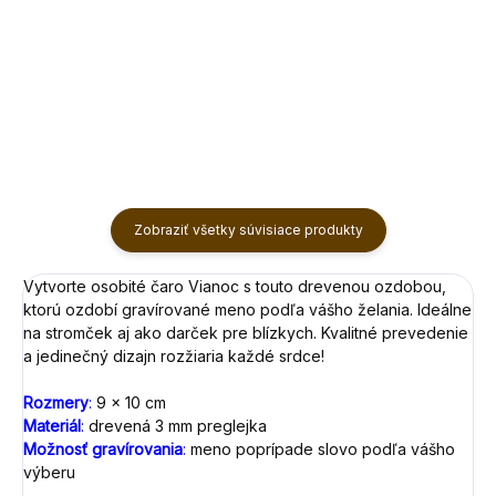
dievčatko
€2,20
Do košíka
Do košíka
Zobraziť všetky súvisiace produkty
Vytvorte osobité čaro Vianoc s touto drevenou ozdobou,
ktorú ozdobí gravírované meno podľa vášho želania. Ideálne
na stromček aj ako darček pre blízkych. Kvalitné prevedenie
a jedinečný dizajn rozžiaria každé srdce!
Rozmery
:
9 x 10 cm
Materiál
:
drevená 3 mm preglejka
Možnosť gravírovania
:
meno poprípade slovo podľa vášho
výberu