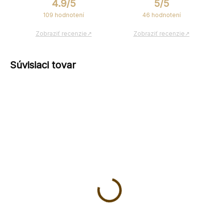
4.9/5
5/5
109 hodnotení
46 hodnotení
Zobraziť recenzie↗
Zobraziť recenzie↗
Súvisiaci tovar
Drevená vianočná
Vianočná drevená
ozdoba dievčatko
svietiaca hviezda 1
Drevená vianočná ozdoba
€15,90