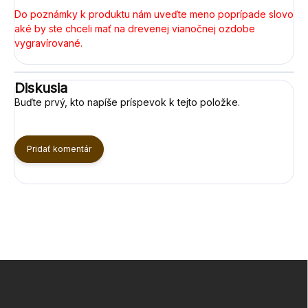
Do poznámky k produktu nám uveďte meno poprípade slovo
aké by ste chceli mať na drevenej vianočnej ozdobe
vygravírované.
Diskusia
Buďte prvý, kto napíše príspevok k tejto položke.
Pridať komentár
Z
á
p