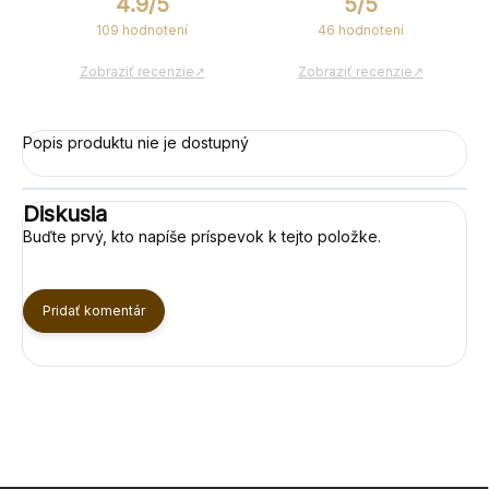
4.9/5
5/5
109 hodnotení
46 hodnotení
Zobraziť recenzie↗
Zobraziť recenzie↗
Popis produktu nie je dostupný
Diskusia
Buďte prvý, kto napíše príspevok k tejto položke.
Pridať komentár