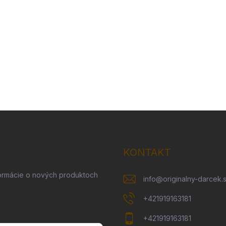
KONTAKT
formácie o nových produktoch
info
@
originalny-darcek.
+421919163181
+421919163181