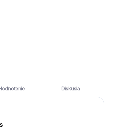
Svadobné
Uvítacia
podbradníky
tabuľa
PRÍBEH
PRÍBEH
LÁSKY
LÁSKY 2
€19,90
€29,90
Do košíka
Do košíka
Hodnotenie
Diskusia
s