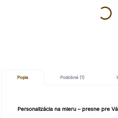
Svadobné
Svadobné
oznámenie
oznámenie
PRÍBEH
PRÍBEH
LÁSKY
LÁSKY 2
€0,90
€0,90
Do košíka
Do košíka
Popis
Podobné (1)
Personalizácia na mieru – presne pre Vá