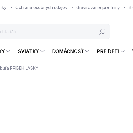
nky
Ochrana osobných údajov
Gravírovanie pre firmy
B
Hľadať
KY
SVIATKY
DOMÁCNOSŤ
PRE DETI
tabuľa PRÍBEH LÁSKY
Neohodnotené
Podrobnosti hodnotenia
NOVINKA
TIP
€
Jed
SK
cena