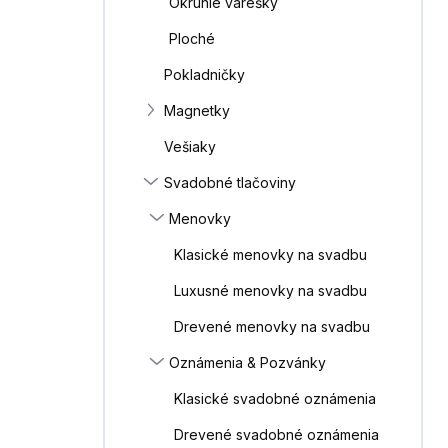
Okrúhle varešky
e
l
Ploché
Pokladničky
Magnetky
Vešiaky
Svadobné tlačoviny
Menovky
Klasické menovky na svadbu
Luxusné menovky na svadbu
Drevené menovky na svadbu
Oznámenia & Pozvánky
Klasické svadobné oznámenia
Drevené svadobné oznámenia