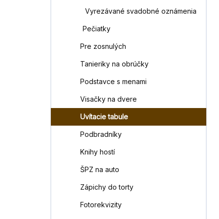
Vyrezávané svadobné oznámenia
Pečiatky
Pre zosnulých
Tanieriky na obrúčky
Podstavce s menami
Visačky na dvere
Uvítacie tabule
Podbradníky
Knihy hostí
ŠPZ na auto
Zápichy do torty
Fotorekvizity