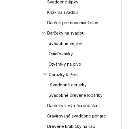
Svadobné šípky
Križk na svadbu
Darček pre novomanželov
Darčeky na svadbu
Svadobné vejáre
Omaľovánky
Otváraky na pivo
Ceruzky & Perá
Svadobné ceruzky
Svadobné drevené lopáriky
Darčeky k výročiu sobáša
Gravírované svadobné poháre
Drevené krabičky na usb