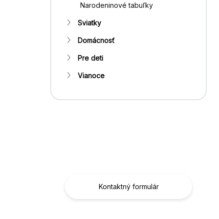
Narodeninové tabuľky
Sviatky
Domácnosť
Pre deti
Vianoce
Máte otázku?
Obráťte sa na nás.
Kontaktný formulár