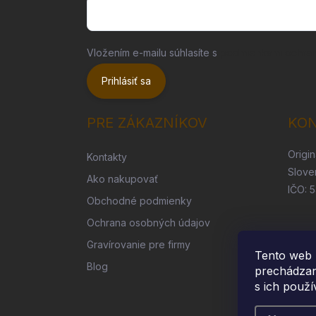
Vložením e-mailu súhlasíte s
podmienkami ochra
Prihlásiť sa
PRE ZÁKAZNÍKOV
KO
Origin
Kontakty
Slove
Ako nakupovať
IČO: 
Obchodné podmienky
Ochrana osobných údajov
Gravírovanie pre firmy
Tento web 
Blog
prechádzan
s ich použí