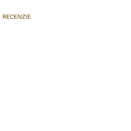
 RECENZIE
INKA
NOVINKA
TIP