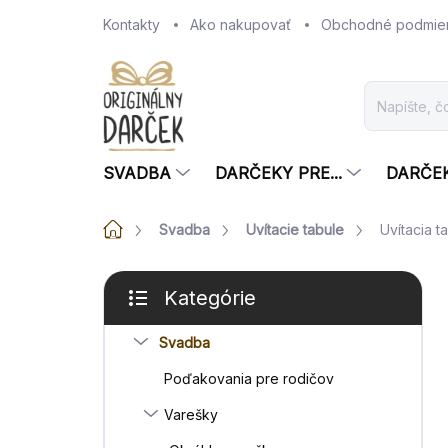
Prejsť
Kontakty
Ako nakupovať
Obchodné podmie
na
obsah
SVADBA
DARČEKY PRE...
DARČE
Domov
Svadba
Uvítacie tabule
Uvítacia 
B
Kategórie
o
Preskočiť
č
kategórie
Svadba
n
ý
Poďakovania pre rodičov
p
a
Varešky
n