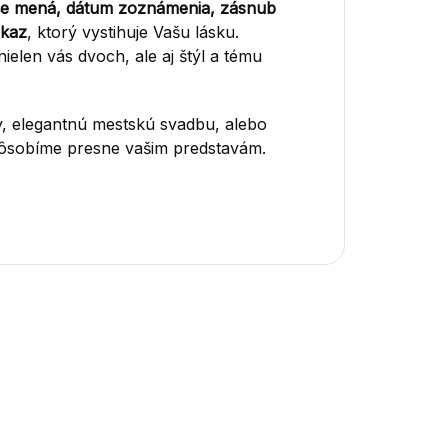
e mená, dátum zoznámenia, zásnub
dkaz
, ktorý vystihuje Vašu lásku.
ielen vás dvoch, ale aj štýl a tému
by, elegantnú mestskú svadbu, alebo
pôsobíme presne vašim predstavám.