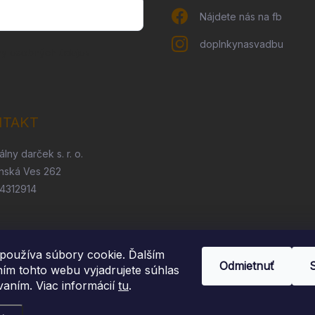
Nájdete nás na fb
doplnkynasvadbu
ny osobných údajov
NTAKT
álny darček s. r. o.
nská Ves 262
54312914
používa súbory cookie. Ďalším
Odmietnuť
ím tohto webu vyjadrujete súhlas
vaním. Viac informácií
tu
.