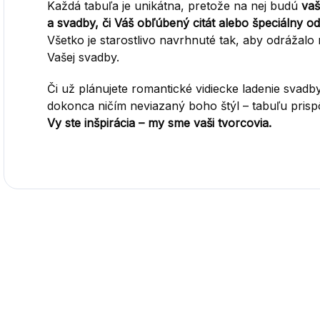
Každá tabuľa je unikátna, pretože na nej budú
vaš
a svadby, či Váš obľúbený citát alebo špeciálny o
Všetko je starostlivo navrhnuté tak, aby odrážalo n
Vašej svadby.
Či už plánujete romantické vidiecke ladenie svad
dokonca ničím neviazaný boho štýl – tabuľu pris
Vy ste inšpirácia – my sme vaši tvorcovia.