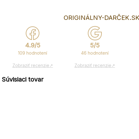
ORIGINÁLNY-DARČEK.SK
4.9/5
5/5
109 hodnotení
46 hodnotení
Zobraziť recenzie↗
Zobraziť recenzie↗
Súvisiaci tovar
NOVINKA
NOVINKA
NOV
TIP
TIP
TIP