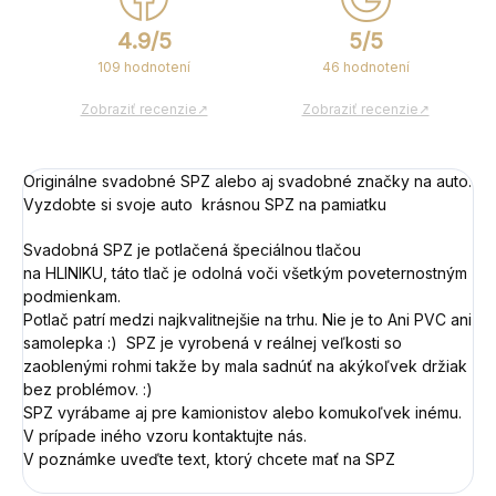
4.9/5
5/5
109 hodnotení
46 hodnotení
Zobraziť recenzie↗
Zobraziť recenzie↗
Originálne svadobné SPZ alebo aj svadobné značky na auto.
Vyzdobte si svoje auto krásnou SPZ na pamiatku
Svadobná SPZ je potlačená špeciálnou tlačou
na HLINIKU, táto tlač je odolná voči všetkým poveternostným
podmienkam.
Potlač patrí medzi najkvalitnejšie na trhu. Nie je to Ani PVC ani
samolepka :) SPZ je vyrobená v reálnej veľkosti so
zaoblenými rohmi takže by mala sadnúť na akýkoľvek držiak
bez problémov. :)
SPZ vyrábame aj pre kamionistov alebo komukoľvek inému.
V prípade iného vzoru kontaktujte nás.
V poznámke uveďte text, ktorý chcete mať na SPZ