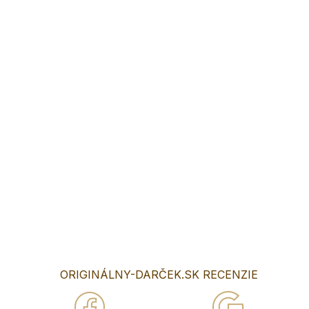
Vyzdobte si svoje auto krásnou SPZ na pamiatku
Svadobná SPZ je potlačená špeciálnou tlačou
na HLINIKU, táto tlač je odolná voči všetkým poveternostným
podmienkam.
Potlač patrí medzi najkvalitnejšie na trhu. Nie je to Ani PVC ani
samolepka :) SPZ je vyrobená v reálnej veľkosti so
zaoblenými rohmi takže by mala sadnúť na akýkoľvek držiak
bez problémov. :)
SPZ vyrábame aj pre kamionistov alebo komukoľvek inému.
V prípade iného vzoru kontaktujte nás.
V poznámke uveďte text, ktorý chcete mať na SPZ
DETAILNÉ INFORMÁCIE
OPÝTAŤ SA
ORIGINÁLNY-DARČEK.SK RECENZIE