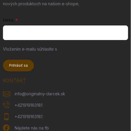
nových produktoch na našom e-shope.
EMAIL
Vložením e-mailu súhlasíte s
podmienkami ochrany osobných
údajov
Prihlásiť sa
KONTAKT
info
@
originalny-darcek.sk
+421919163181
+421919163181
Nájdete nás na fb