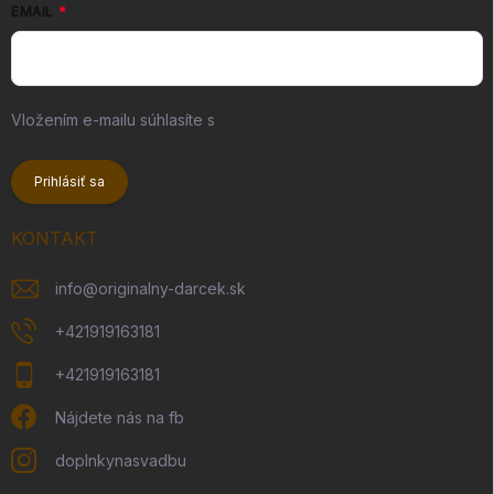
EMAIL
Vložením e-mailu súhlasíte s
podmienkami ochrany osobných
údajov
Prihlásiť sa
KONTAKT
info
@
originalny-darcek.sk
+421919163181
+421919163181
Nájdete nás na fb
doplnkynasvadbu