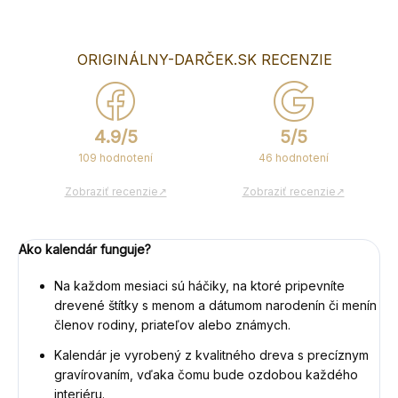
OPÝTAŤ SA
ORIGINÁLNY-DARČEK.SK RECENZIE
4.9/5
5/5
109 hodnotení
46 hodnotení
Zobraziť recenzie↗
Zobraziť recenzie↗
Ako kalendár funguje?
Na každom mesiaci sú háčiky, na ktoré pripevníte
drevené štítky s menom a dátumom narodenín či menín
členov rodiny, priateľov alebo známych.
Kalendár je vyrobený z kvalitného dreva s precíznym
gravírovaním, vďaka čomu bude ozdobou každého
interiéru.