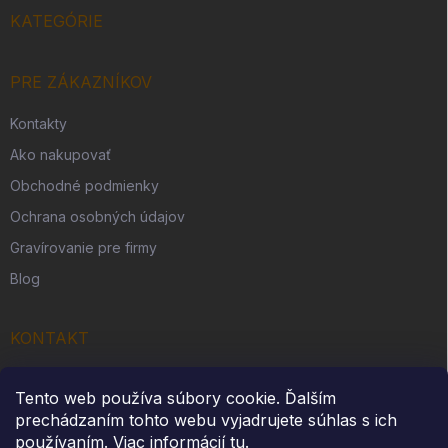
KATEGÓRIE
PRE ZÁKAZNÍKOV
Kontakty
Ako nakupovať
Obchodné podmienky
Ochrana osobných údajov
Gravírovanie pre firmy
Blog
KONTAKT
Originálny darček s. r. o.
Tento web používa súbory cookie. Ďalším
Slovenská Ves 262
prechádzaním tohto webu vyjadrujete súhlas s ich
IČO: 54312914
používaním. Viac informácií
tu
.