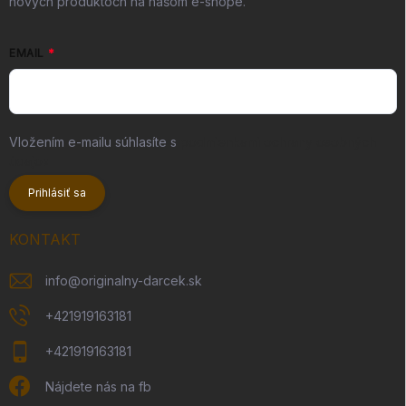
nových produktoch na našom e-shope.
EMAIL
Vložením e-mailu súhlasíte s
podmienkami ochrany osobných
údajov
Prihlásiť sa
KONTAKT
info
@
originalny-darcek.sk
+421919163181
+421919163181
Nájdete nás na fb