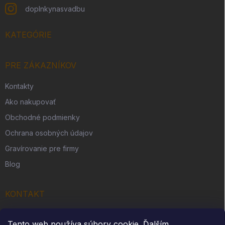
doplnkynasvadbu
KATEGÓRIE
PRE ZÁKAZNÍKOV
Kontakty
Ako nakupovať
Obchodné podmienky
Ochrana osobných údajov
Gravírovanie pre firmy
Blog
KONTAKT
Originálny darček s. r. o.
Tento web používa súbory cookie. Ďalším