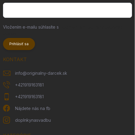
Vložením e-mailu súhlasíte s
podmienkami ochrany osobných
údajov
Prihlásiť sa
KONTAKT
info
@
originalny-darcek.sk
+421919163181
+421919163181
Nájdete nás na fb
doplnkynasvadbu