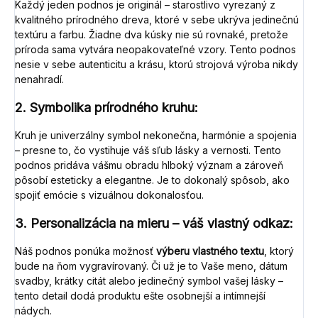
Každý jeden podnos je originál – starostlivo vyrezaný z
kvalitného prírodného dreva, ktoré v sebe ukrýva jedinečnú
textúru a farbu. Žiadne dva kúsky nie sú rovnaké, pretože
príroda sama vytvára neopakovateľné vzory. Tento podnos
nesie v sebe autenticitu a krásu, ktorú strojová výroba nikdy
nenahradí.
2. Symbolika prírodného kruhu:
Kruh je univerzálny symbol nekonečna, harmónie a spojenia
– presne to, čo vystihuje váš sľub lásky a vernosti. Tento
podnos pridáva vášmu obradu hlboký význam a zároveň
pôsobí esteticky a elegantne. Je to dokonalý spôsob, ako
spojiť emócie s vizuálnou dokonalosťou.
3. Personalizácia na mieru – váš vlastný odkaz:
Náš podnos ponúka možnosť
výberu vlastného textu
, ktorý
bude na ňom vygravírovaný. Či už je to Vaše meno, dátum
svadby, krátky citát alebo jedinečný symbol vašej lásky –
tento detail dodá produktu ešte osobnejší a intímnejší
nádych.