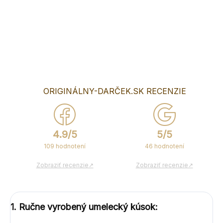
Do poznámky nám prosím uveďte mená a dátum svadby,
prípadne text podľa vlastného výberu.
DETAILNÉ INFORMÁCIE
OPÝTAŤ SA
ORIGINÁLNY-DARČEK.SK RECENZIE
4.9/5
5/5
109 hodnotení
46 hodnotení
Zobraziť recenzie↗
Zobraziť recenzie↗
1. Ručne vyrobený umelecký kúsok: