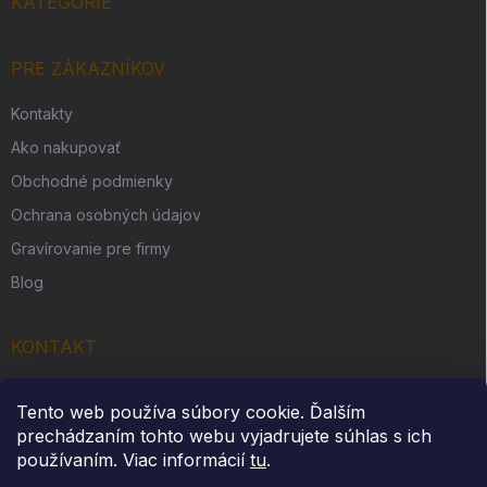
KATEGÓRIE
PRE ZÁKAZNÍKOV
Kontakty
Ako nakupovať
Obchodné podmienky
Ochrana osobných údajov
Gravírovanie pre firmy
Blog
KONTAKT
Originálny darček s. r. o.
Tento web používa súbory cookie. Ďalším
Slovenská Ves 262
prechádzaním tohto webu vyjadrujete súhlas s ich
IČO: 54312914
používaním. Viac informácií
tu
.