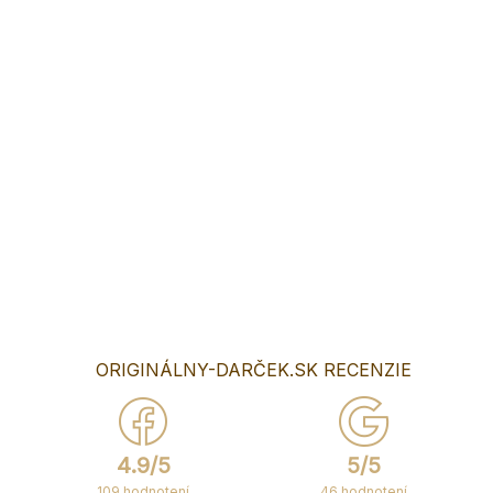
−
+
Pridať do košíka
Predstavujeme vám náš úžasný svadobný drevené srdiečko
pod obrúčky. Tento jedinečný produkt je ideálny spôsob,
ako pridať osobný dotyk k vášmu veľkému dňu. Srdiečko je
vyrobené z kvalitného dreva a je možné ho prispôsobiť s
menami ženícha a nevesty, dátumom svadby a dokonca aj s
vaším obľúbeným citátom.
DETAILNÉ INFORMÁCIE
OPÝTAŤ SA
ORIGINÁLNY-DARČEK.SK RECENZIE
4.9/5
5/5
109 hodnotení
46 hodnotení