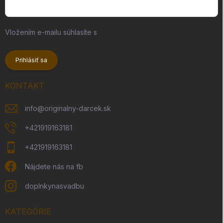
Vložením e-mailu súhlasíte s
podmienkami ochrany osobných
údajov
Prihlásiť sa
KONTAKT
info
@
originalny-darcek.sk
+421919163181
+421919163181
Nájdete nás na fb
doplnkynasvadbu
KATEGÓRIE