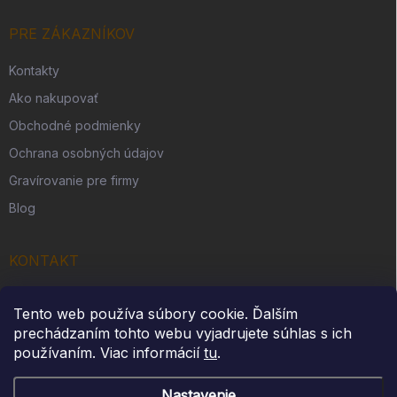
PRE ZÁKAZNÍKOV
Kontakty
Ako nakupovať
Obchodné podmienky
Ochrana osobných údajov
Gravírovanie pre firmy
Blog
KONTAKT
Originálny darček s. r. o.
Tento web používa súbory cookie. Ďalším
Slovenská Ves 262
prechádzaním tohto webu vyjadrujete súhlas s ich
IČO: 54312914
používaním. Viac informácií
tu
.
Nastavenie