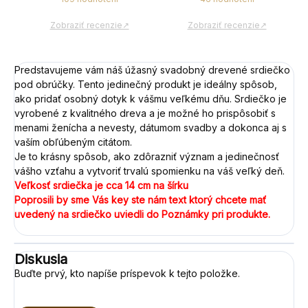
Zobraziť recenzie↗
Zobraziť recenzie↗
Predstavujeme vám náš úžasný svadobný drevené srdiečko
pod obrúčky. Tento jedinečný produkt je ideálny spôsob,
ako pridať osobný dotyk k vášmu veľkému dňu. Srdiečko je
vyrobené z kvalitného dreva a je možné ho prispôsobiť s
menami ženícha a nevesty, dátumom svadby a dokonca aj s
vaším obľúbeným citátom.
Je to krásny spôsob, ako zdôrazniť význam a jedinečnosť
vášho vzťahu a vytvoriť trvalú spomienku na váš veľký deň.
Veľkosť srdiečka je cca 14 cm na šírku
Poprosili by sme Vás key ste nám text ktorý chcete mať
uvedený na srdiečko uviedli do Poznámky pri produkte.
Diskusia
Buďte prvý, kto napíše príspevok k tejto položke.