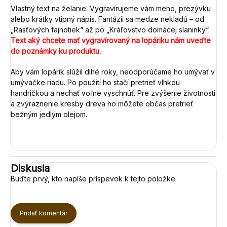
Vlastný text na želanie:
Vygravírujeme vám meno, prezývku
alebo krátky vtipný nápis. Fantázii sa medze nekladú – od
„Rasťových fajnotiek“ až po „Kráľovstvo domácej slaninky“.
Text aký chcete mať vygravírovaný na lopáriku nám uveďte
do poznámky ku produktu.
Aby vám lopárik slúžil dlhé roky, neodporúčame ho umývať v
umývačke riadu. Po použití ho stačí pretrieť vlhkou
handričkou a nechať voľne vyschnúť. Pre zvýšenie životnosti
a zvýraznenie kresby dreva ho môžete občas pretrieť
bežným jedlým olejom.
Diskusia
Buďte prvý, kto napíše príspevok k tejto položke.
Pridať komentár