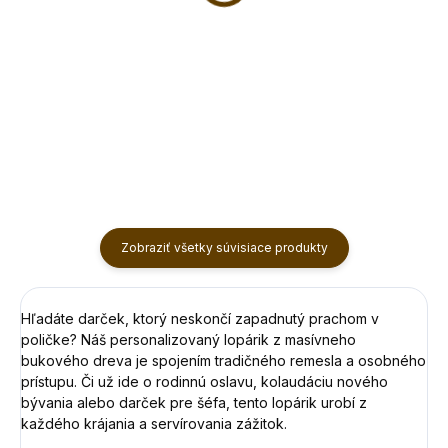
krájanie - o čo sa ti
krájanie "cibuľa"
jedná ?
€13,90
€13,90
Do košíka
Do košíka
Zobraziť všetky súvisiace produkty
Hľadáte darček, ktorý neskončí zapadnutý prachom v
poličke? Náš personalizovaný lopárik z masívneho
bukového dreva je spojením
tradičného remesla a osobného
prístupu
. Či už ide o rodinnú oslavu, kolaudáciu nového
bývania alebo darček pre šéfa, tento lopárik urobí z
každého krájania a servírovania zážitok.