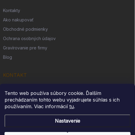
Kontakty
Ako nakupovať
Obchodné podmienky
Ochrana osobných údajov
Gravírovanie pre firmy
Blog
KONTAKT
Originálny darček s. r. o.
Tento web používa súbory cookie. Ďalším
Slovenská Ves 262
prechádzaním tohto webu vyjadrujete súhlas s ich
IČO: 54312914
používaním. Viac informácií
tu
.
Nastavenie
Copyright 2026
Originálny darček
. Všetky práva vyhradené.
Upraviť