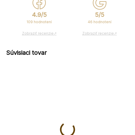
4.9/5
5/5
109 hodnotení
46 hodnotení
Zobraziť recenzie↗
Zobraziť recenzie↗
Súvisiaci tovar
NOVINKA
Drevený lopárik na
Drevený lopárik na