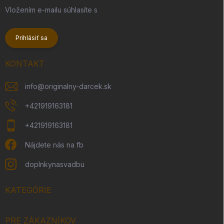
Vložením e-mailu súhlasíte s
podmienkami ochrany osobných
údajov
Prihlásiť sa
KONTAKT
info
@
originalny-darcek.sk
+421919163181
+421919163181
Nájdete nás na fb
doplnkynasvadbu
KATEGÓRIE
PRE ZÁKAZNÍKOV