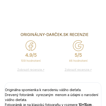
DETAILNÉ INFORMÁCIE
OPÝTAŤ SA
ORIGINÁLNY-DARČEK.SK RECENZIE
4.9/5
5/5
109 hodnotení
46 hodnotení
Zobraziť recenzie↗
Zobraziť recenzie↗
Originálna spomienka k narodeniu vášho dieťaťa.
Drevený fotorámik vyrezaným menom a údajmi o narodení
vášho dieťata.
Fotográmik je na klasickú fotografiu v rozmere
10x15cm
.