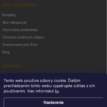
PRE ZÁKAZNÍKOV
Kontakty
Ako nakupovať
Obchodné podmienky
Ochrana osobných údajov
Gravírovanie pre firmy
Blog
KONTAKT
Originálny darček s. r. o.
Tento web používa súbory cookie. Ďalším
Slovenská Ves 262
prechádzaním tohto webu vyjadrujete súhlas s ich
IČO: 54312914
používaním. Viac informácií
tu
.
Nastavenie