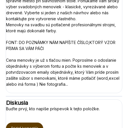
správne miesto pri slávnostnom stole. Ponúkame vám široký
výber svadobných menoviek - klasické, vyrezávané alebo
drevené. Vyberte si jeden z našich návrhov alebo nás
kontaktujte pre vytvorenie vlastného.
Menovky na svadbu sú potlačené profesionálnymi strojmi,
ktoré majú dokonalé farby.
FONT: DO POZNÁMKY NÁM NAPÍŠTE ČÍSLO,KTORÝ VZOR
PÍSMA SA VÁM PÁČI
Cena menovky je už s tlačou mien. Poprosíme o odoslanie
objednávky s výberom fontu a počte ks menoviek a v
potvrdzovacom emaily objednávky, ktorý Vám príde prosím
zašlite súbor s menovkami, ktoré máme potlačiť (word,excel
alebo iná forma ) Nie fotografia...
Diskusia
Buďte prvý, kto napíše príspevok k tejto položke.