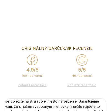
potvrdzovacom emaily objednávky, ktorý Vám príde prosím
zašlite súbor s menovkami, ktoré máme potlačiť (word,excel
alebo iná forma ) Nie fotografia...
DETAILNÉ INFORMÁCIE
OPÝTAŤ SA
ORIGINÁLNY-DARČEK.SK RECENZIE
4.9/5
5/5
109 hodnotení
46 hodnotení
Zobraziť recenzie↗
Zobraziť recenzie↗
Je dôležité nájsť si svoje miesto na sedenie. Garantujeme
vám, že s našimi svadobnými menovkami určite nájdete to