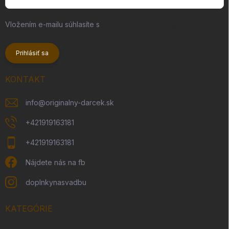
Vložením e-mailu súhlasíte s
podmienkami ochrany osobných
údajov
Prihlásiť sa
KONTAKT
info
@
originalny-darcek.sk
+421919163181
+421919163181
Nájdete nás na fb
doplnkynasvadbu
KATEGÓRIE