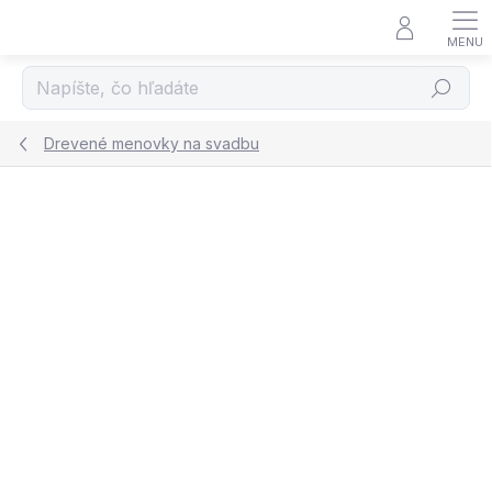
Prejsť
na
obsah
Hľadať
Drevené menovky na svadbu
Podrobnosti hodnotenia
Neohodnotené