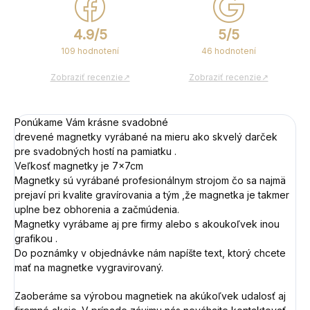
4.9/5
5/5
109 hodnotení
46 hodnotení
Zobraziť recenzie↗
Zobraziť recenzie↗
Ponúkame Vám krásne svadobné
drevené magnetky vyrábané na mieru ako skvelý darček
pre svadobných hostí na pamiatku .
Veľkosť magnetky je 7x7cm
Magnetky sú vyrábané profesionálnym strojom čo sa najmä
prejaví pri kvalite gravírovania a tým ,že magnetka je takmer
uplne bez obhorenia a začmúdenia.
Magnetky vyrábame aj pre firmy alebo s akoukoľvek inou
grafikou .
Do poznámky v objednávke nám napíšte text, ktorý chcete
mať na magnetke vygravirovaný.
Zaoberáme sa výrobou magnetiek na akúkoľvek udalosť aj