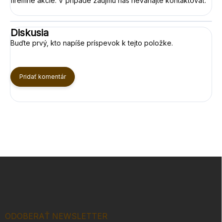
firemné akcie. V prípade záujmu nás neváhajte kontaktovať.
Diskusia
Buďte prvý, kto napíše príspevok k tejto položke.
Pridať komentár
Z
á
p
ä
t
i
ODOBERAŤ NEWSLETTER