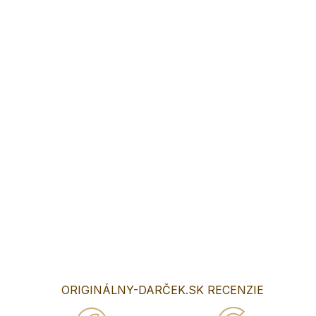
Ponúkame Vám krásne svadobné
drevené magnetky vyrábané na mieru ako skvelý darček pre
svadobných hostí na pamiatku .
Veľkosť magnetky je 7x7cm
Magnetky sú vyrábané profesionálnym strojom čo sa najmä
prejaví pri kvalite gravírovania a tým ,že magnetka je takmer
uplne bez obhorenia a začmúdenia.
Magnetky vyrábame aj pre firmy alebo s akoukoľvek inou
grafikou .
Do poznámky v objednávke nám napíšte text, ktorý chcete
mať na magnetke vygravirovaný.
DETAILNÉ INFORMÁCIE
OPÝTAŤ SA
ORIGINÁLNY-DARČEK.SK RECENZIE