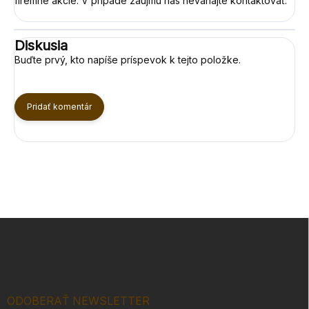
firemné akcie. V prípade záujmu nás neváhajte kontaktovať.
Diskusia
Buďte prvý, kto napíše príspevok k tejto položke.
Pridať komentár
Z
á
p
ä
t
i
ODOBERAŤ NEWSLETTER