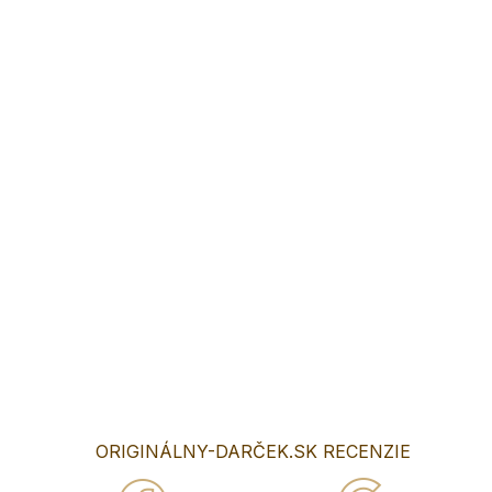
Ponúkame Vám krásne svadobné
drevené magnetky vyrábané na mieru ako skvelý darček pre
svadobných hostí na pamiatku .
Veľkosť magnetky je 7x7cm
Magnetky sú vyrábané profesionálnym strojom čo sa najmä
prejaví pri kvalite gravírovania a tým ,že magnetka je takmer
uplne bez obhorenia a začmúdenia.
Magnetky vyrábame aj pre firmy alebo s akoukoľvek inou
grafikou .
Do poznámky v objednávke nám napíšte text, ktorý chcete
mať na magnetke vygravirovaný.
DETAILNÉ INFORMÁCIE
OPÝTAŤ SA
ORIGINÁLNY-DARČEK.SK RECENZIE