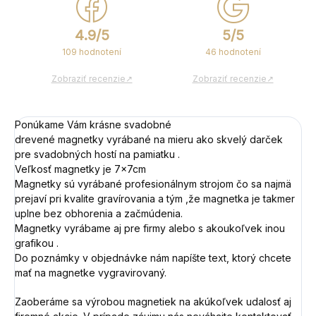
4.9/5
5/5
109 hodnotení
46 hodnotení
Zobraziť recenzie↗
Zobraziť recenzie↗
Ponúkame Vám krásne svadobné
drevené magnetky vyrábané na mieru ako skvelý darček
pre svadobných hostí na pamiatku .
Veľkosť magnetky je 7x7cm
Magnetky sú vyrábané profesionálnym strojom čo sa najmä
prejaví pri kvalite gravírovania a tým ,že magnetka je takmer
uplne bez obhorenia a začmúdenia.
Magnetky vyrábame aj pre firmy alebo s akoukoľvek inou
grafikou .
Do poznámky v objednávke nám napíšte text, ktorý chcete
mať na magnetke vygravirovaný.
Zaoberáme sa výrobou magnetiek na akúkoľvek udalosť aj