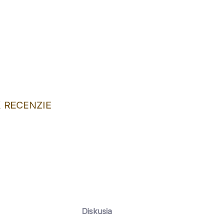
ery pokladničky: 18,5 cm x 12,5 cm x 11 cm
ILNÉ INFORMÁCIE
OPÝTAŤ SA
 RECENZIE
Diskusia