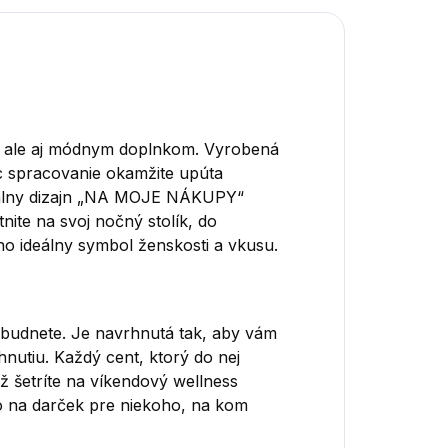
, ale aj módnym doplnkom. Vyrobená
ic spracovanie okamžite upúta
inálny dizajn „NA MOJE NÁKUPY“
nite na svoj nočný stolík, do
o ideálny symbol ženskosti a vkusu.
abudnete. Je navrhnutá tak, aby vám
hnutiu. Každý cent, ktorý do nej
už šetríte na víkendový wellness
o na darček pre niekoho, na kom