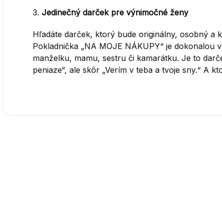
3.
Jedinečný darček pre výnimočné ženy
Hľadáte darček, ktorý bude originálny, osobný a k
Pokladnička „NA MOJE NÁKUPY“ je dokonalou voľ
manželku, mamu, sestru či kamarátku. Je to darček
peniaze“, ale skôr „Verím v teba a tvoje sny.“ A k