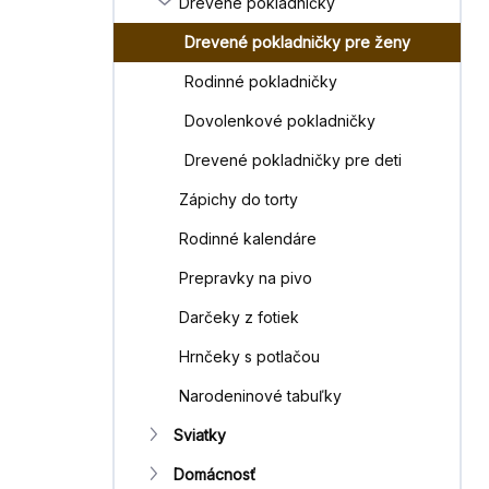
Drevené pokladničky
e
l
Drevené pokladničky pre ženy
Rodinné pokladničky
Dovolenkové pokladničky
Drevené pokladničky pre deti
Zápichy do torty
Rodinné kalendáre
Prepravky na pivo
Darčeky z fotiek
Hrnčeky s potlačou
Narodeninové tabuľky
Sviatky
Domácnosť