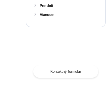
Pre deti
Vianoce
Máte otázku?
Obráťte sa na nás.
Kontaktný formulár