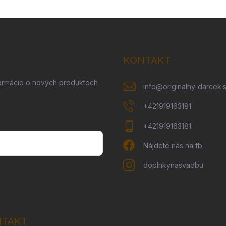
KONTAKT
formácie o nových produktoch
info
@
originalny-darcek.
+421919163181
+421919163181
Nájdete nás na fb
doplnkynasvadbu
ny osobných údajov
NTAKT