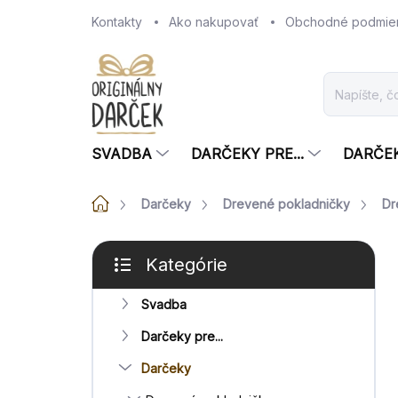
Prejsť
Kontakty
Ako nakupovať
Obchodné podmie
na
obsah
SVADBA
DARČEKY PRE...
DARČE
Domov
Darčeky
Drevené pokladničky
Dr
B
Kategórie
o
Preskočiť
č
kategórie
Svadba
n
ý
Darčeky pre...
p
a
Darčeky
n