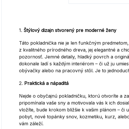
1.
Štýlový dizajn stvorený pre moderné ženy
Táto pokladnička nie je len funkčným predmetom
z kvalitného prírodného dreva, jej elegantné a ch
pozornosť. Jemné detaily, hladký povrch a orig
dokonale ladí s každým interiérom – či už ju umiest
obývačky alebo na pracovný stôl. Je to jednoduch
2.
Praktická a nápaditá
Nejde o obyčajnú pokladničku, ktorú otvoríte a z
pripomínala vaše sny a motivovala vás k ich dosia
vložíte, bude krokom bližšie k vašim plánom – či 
pobyt, nové topánky snov, kozmetiku, kurz, aleb
vám záleží.