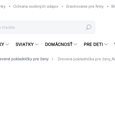
nky
Ochrana osobných údajov
Gravírovanie pre firmy
B
Hľadať
KY
SVIATKY
DOMÁCNOSŤ
PRE DETI
evené pokladničky pre ženy
Drevená pokladnička pre ženy
Neohodnotené
Podrobnosti hodnotenia
NOVINKA
TIP
€
Jed
ZV
cena
FAR