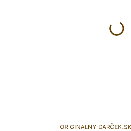
Orig
nikd
Svad
hlan
Do 
text
ORIGINÁLNY-DARČEK.SK