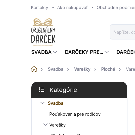
Prejsť
Kontakty
Ako nakupovať
Obchodné podmie
na
obsah
SVADBA
DARČEKY PRE...
DARČE
Domov
Svadba
Varešky
Ploché
Vare
B
Kategórie
o
Preskočiť
č
kategórie
Svadba
n
ý
Poďakovania pre rodičov
p
a
Varešky
n