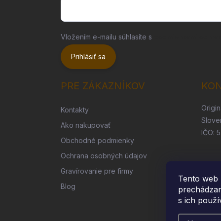
Vložením e-mailu súhlasíte s
podmienkami ochra
Prihlásiť sa
PRE ZÁKAZNÍKOV
KO
Origin
Kontakty
Slove
Ako nakupovať
IČO: 
Obchodné podmienky
Ochrana osobných údajov
Gravírovanie pre firmy
Tento web 
Blog
prechádzan
s ich použí