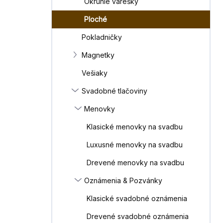
Okrúhle varešky
e
l
Ploché
Pokladničky
Magnetky
Vešiaky
Svadobné tlačoviny
Menovky
Klasické menovky na svadbu
Luxusné menovky na svadbu
Drevené menovky na svadbu
Oznámenia & Pozvánky
Klasické svadobné oznámenia
Drevené svadobné oznámenia