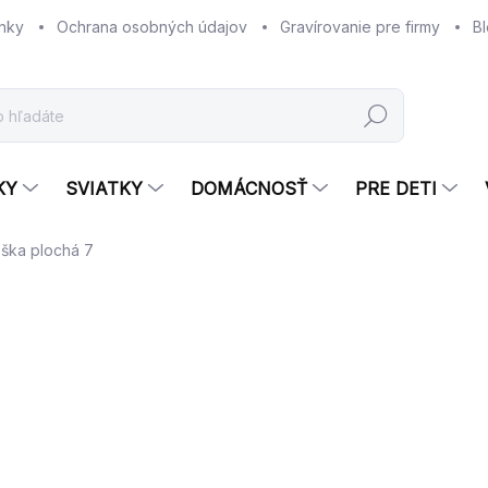
nky
Ochrana osobných údajov
Gravírovanie pre firmy
B
Hľadať
KY
SVIATKY
DOMÁCNOSŤ
PRE DETI
ška plochá 7
Neohodnotené
Podrobnosti hodnotenia
€1
Jed
€1,2
cena
SK