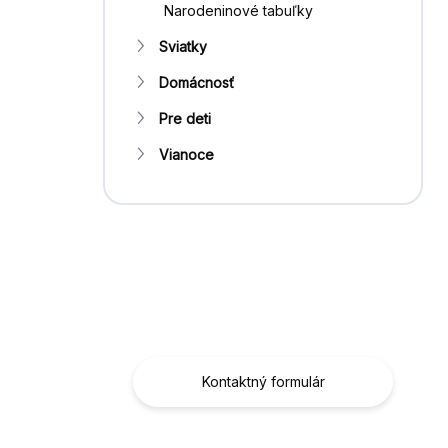
Narodeninové tabuľky
Sviatky
Domácnosť
Pre deti
Vianoce
Máte otázku?
Obráťte sa na nás.
Kontaktný formulár