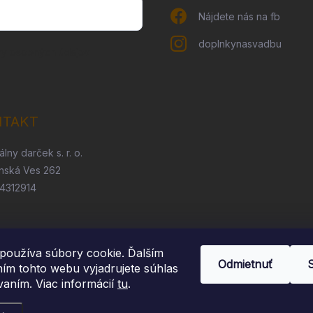
Nájdete nás na fb
doplnkynasvadbu
ny osobných údajov
NTAKT
álny darček s. r. o.
nská Ves 262
54312914
používa súbory cookie. Ďalším
Odmietnuť
ím tohto webu vyjadrujete súhlas
vaním. Viac informácií
tu
.