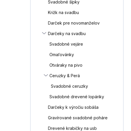
Svadobné šípky
Križk na svadbu
Darček pre novomanželov
Darčeky na svadbu
Svadobné vejáre
Omaľovánky
Otváraky na pivo
Ceruzky & Perá
Svadobné ceruzky
Svadobné drevené lopáriky
Darčeky k výročiu sobáša
Gravírované svadobné poháre
Drevené krabičky na usb