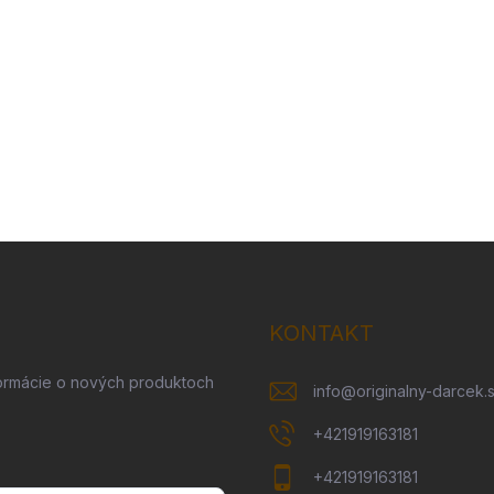
KONTAKT
formácie o nových produktoch
info
@
originalny-darcek.
+421919163181
+421919163181