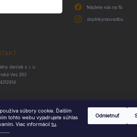
Nájdete nás na fb
doplnkynasvadbu
ny osobných údajov
NTAKT
álny darček s. r. o.
nská Ves 262
54312914
používa súbory cookie. Ďalším
Odmietnuť
ím tohto webu vyjadrujete súhlas
vaním. Viac informácií
tu
.