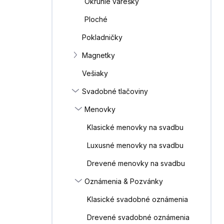
Okrúhle varešky
e
l
Ploché
Pokladničky
Magnetky
Vešiaky
Svadobné tlačoviny
Menovky
Klasické menovky na svadbu
Luxusné menovky na svadbu
Drevené menovky na svadbu
Oznámenia & Pozvánky
Klasické svadobné oznámenia
Drevené svadobné oznámenia