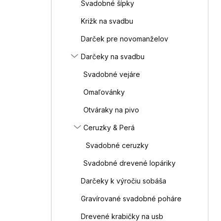
Svadobné šípky
Križk na svadbu
Darček pre novomanželov
Darčeky na svadbu
Svadobné vejáre
Omaľovánky
Otváraky na pivo
Ceruzky & Perá
Svadobné ceruzky
Svadobné drevené lopáriky
Darčeky k výročiu sobáša
Gravírované svadobné poháre
Drevené krabičky na usb