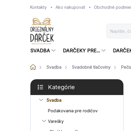
Prejsť
Kontakty
Ako nakupovať
Obchodné podmie
na
obsah
SVADBA
DARČEKY PRE...
DARČE
Domov
Svadba
Svadobné tlačoviny
Peči
B
Kategórie
o
Preskočiť
č
kategórie
Svadba
n
ý
Poďakovania pre rodičov
p
a
Varešky
n