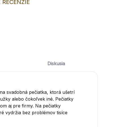
 RECENZIE
Diskusia
lna svadobná pečiatka, ktorá ušetrí
lužky alebo čokoľvek iné. Pečiatky
m aj pre firmy. Na pečiatky
é vydržia bez problémov tisíce