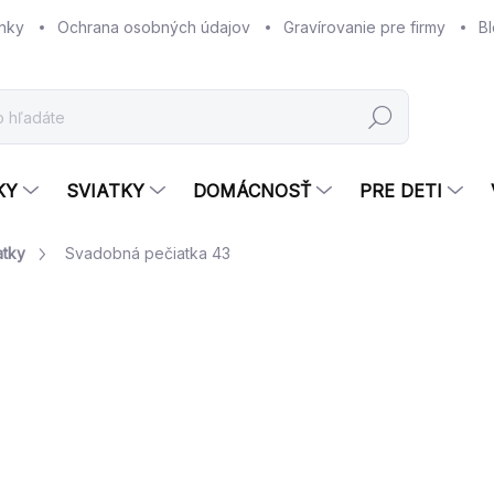
nky
Ochrana osobných údajov
Gravírovanie pre firmy
B
Hľadať
KY
SVIATKY
DOMÁCNOSŤ
PRE DETI
atky
Svadobná pečiatka 43
Neohodnotené
Podrobnosti hodnotenia
€
Jed
SK
cena