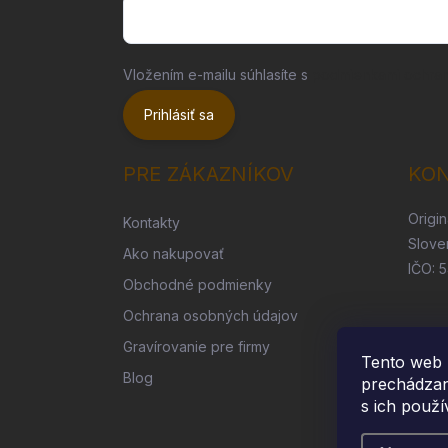
Vložením e-mailu súhlasíte s
podmienkami ochra
Prihlásiť sa
PRE ZÁKAZNÍKOV
KO
Origin
Kontakty
Slove
Ako nakupovať
IČO: 
Obchodné podmienky
Ochrana osobných údajov
Gravírovanie pre firmy
Tento web 
Blog
prechádzan
s ich použí