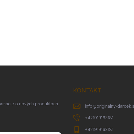
KONTAKT
formácie o nových produktoch
info
@
originalny-darcek.
+421919163181
+421919163181