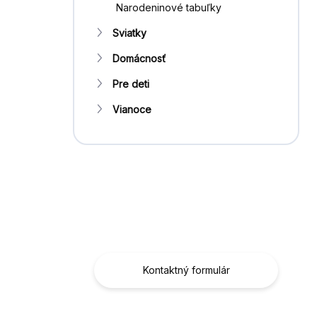
Narodeninové tabuľky
Sviatky
Domácnosť
Pre deti
Vianoce
Máte otázku?
Obráťte sa na nás.
Kontaktný formulár