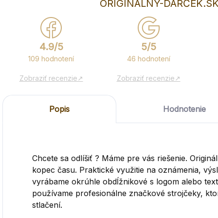
ORIGINÁLNY-DARČEK.SK
4.9/5
5/5
109 hodnotení
46 hodnotení
Zobraziť recenzie↗
Zobraziť recenzie↗
Popis
Hodnotenie
Chcete sa odlíšiť ? Máme pre vás riešenie. Originá
kopec času. Praktické využitie na oznámenia, výs
vyrábame okrúhle obdĺžnikové s logom alebo texto
používame profesionálne značkové strojčeky, ktor
stlačení.