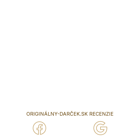
svadobná pečiatka, ktorá ušetrí kopec času. Praktické
využitie na oznámenia, výslužky alebo čokoľvek iné.
Pečiatky vyrábame okrúhle obdĺžnikové s logom alebo
textom aj pre firmy. Na pečiatky používame profesionálne
značkové strojčeky, ktoré vydržia bez problémov tisíce
stlačení.
Priemer pečiatky : 4cm.
Do poznámky v objednávke nám napíšte text, ktorý chcete
mať na pečiatke.
DETAILNÉ INFORMÁCIE
OPÝTAŤ SA
ORIGINÁLNY-DARČEK.SK RECENZIE