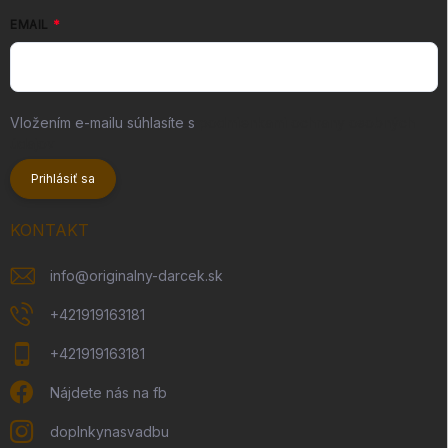
EMAIL
Vložením e-mailu súhlasíte s
podmienkami ochrany osobných
údajov
Prihlásiť sa
KONTAKT
info
@
originalny-darcek.sk
+421919163181
+421919163181
Nájdete nás na fb
doplnkynasvadbu