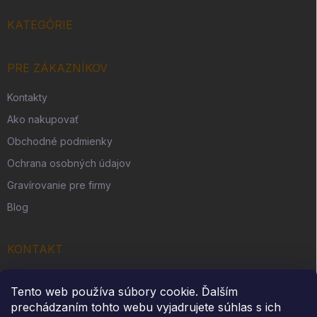
KATEGÓRIE
PRE ZÁKAZNÍKOV
Kontakty
Ako nakupovať
Obchodné podmienky
Ochrana osobných údajov
Gravírovanie pre firmy
Blog
KONTAKT
Originálny darček s. r. o.
Tento web používa súbory cookie. Ďalším
Slovenská Ves 262
prechádzaním tohto webu vyjadrujete súhlas s ich
IČO: 54312914