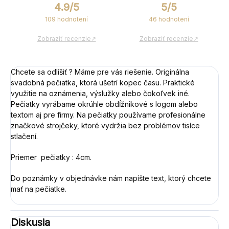
4.9/5
5/5
109 hodnotení
46 hodnotení
Zobraziť recenzie↗
Zobraziť recenzie↗
Chcete sa odlíšiť ? Máme pre vás riešenie. Originálna
svadobná pečiatka, ktorá ušetrí kopec času. Praktické
využitie na oznámenia, výslužky alebo čokoľvek iné.
Pečiatky vyrábame okrúhle obdĺžnikové s logom alebo
textom aj pre firmy. Na pečiatky používame profesionálne
značkové strojčeky, ktoré vydržia bez problémov tisíce
stlačení.
Priemer pečiatky : 4cm.
Do poznámky v objednávke nám napíšte text, ktorý chcete
mať na pečiatke.
Diskusia