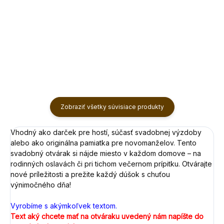
Jednotková
Jednotková
€1,20 / 6 ks
€1,40 / 6 ks
cena:
cena:
Do košíka
Do košíka
Zobraziť všetky súvisiace produkty
Vhodný ako darček pre hostí, súčasť svadobnej výzdoby
alebo ako originálna pamiatka pre novomanželov. Tento
svadobný otvárak si nájde miesto v každom domove – na
rodinných oslavách či pri tichom večernom prípitku. Otvárajte
nové príležitosti a prežite každý dúšok s chuťou
výnimočného dňa!
Vyrobíme s akýmkoľvek textom.
Text aký chcete mať na otváraku uvedený nám napíšte do