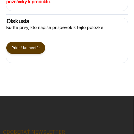
poznámky k produktu.
Diskusia
Buďte prvý, kto napíše príspevok k tejto položke.
Pridať komentár
Z
á
p
ä
t
i
ODOBERAŤ NEWSLETTER