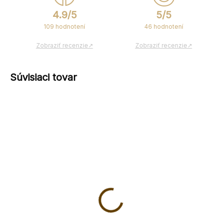
4.9/5
5/5
109 hodnotení
46 hodnotení
Zobraziť recenzie↗
Zobraziť recenzie↗
Súvisiaci tovar
Vareška plochá 10
Vareška plochá 2
€1,20
€1,40