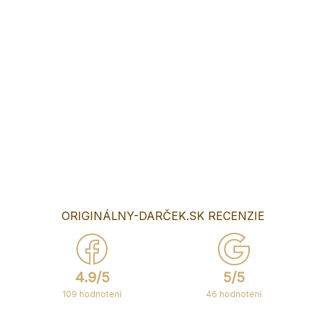
Legendárny gravírovaný lopárik
"Kur*a Bobr"
Hľadáte originálny a vtipný darček na rozlúčku so slobodou,
ktorý rozprúdi zábavu a zostane ako nezabudnuteľná
pamiatka? Náš drevený lopárik s legendárnou hláškou
"KURWA BOBR" je presne to, čo potrebujete!
DETAILNÉ INFORMÁCIE
OPÝTAŤ SA
ORIGINÁLNY-DARČEK.SK RECENZIE
4.9/5
5/5
109 hodnotení
46 hodnotení