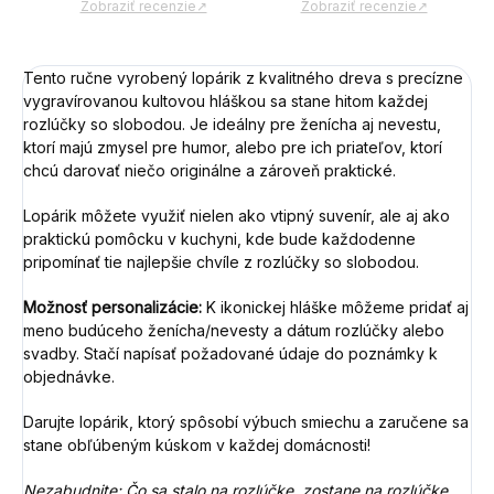
Zobraziť recenzie↗
Zobraziť recenzie↗
Tento ručne vyrobený lopárik z kvalitného dreva s precízne
vygravírovanou kultovou hláškou sa stane hitom každej
rozlúčky so slobodou. Je ideálny pre ženícha aj nevestu,
ktorí majú zmysel pre humor, alebo pre ich priateľov, ktorí
chcú darovať niečo originálne a zároveň praktické.
Lopárik môžete využiť nielen ako vtipný suvenír, ale aj ako
praktickú pomôcku v kuchyni, kde bude každodenne
pripomínať tie najlepšie chvíle z rozlúčky so slobodou.
Možnosť personalizácie:
K ikonickej hláške môžeme pridať aj
meno budúceho ženícha/nevesty a dátum rozlúčky alebo
svadby. Stačí napísať požadované údaje do poznámky k
objednávke.
Darujte lopárik, ktorý spôsobí výbuch smiechu a zaručene sa
stane obľúbeným kúskom v každej domácnosti!
Nezabudnite: Čo sa stalo na rozlúčke, zostane na rozlúčke...