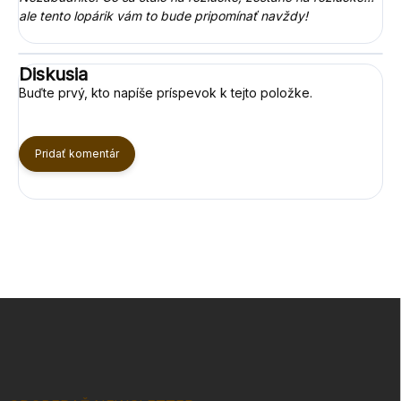
ale tento lopárik vám to bude pripomínať navždy!
Diskusia
Buďte prvý, kto napíše príspevok k tejto položke.
Pridať komentár
Z
á
p
ä
t