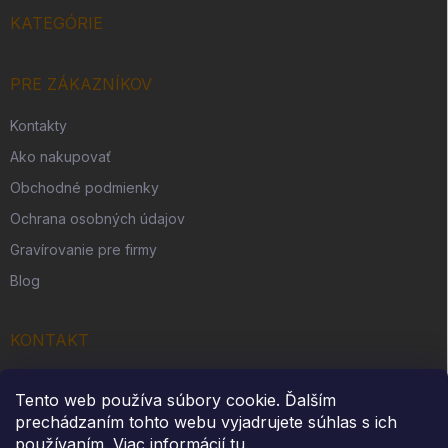
KATEGÓRIE
PRE ZÁKAZNÍKOV
Kontakty
Ako nakupovať
Obchodné podmienky
Ochrana osobných údajov
Gravírovanie pre firmy
Blog
KONTAKT
Originálny darček s. r. o.
Tento web používa súbory cookie. Ďalším
Slovenská Ves 262
prechádzaním tohto webu vyjadrujete súhlas s ich
IČO: 54312914
používaním. Viac informácií
tu
.