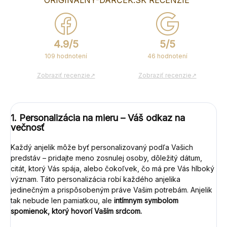
ORIGINÁLNY-DARČEK.SK RECENZIE
4.9/5
5/5
109 hodnotení
46 hodnotení
Zobraziť recenzie↗
Zobraziť recenzie↗
1.
Personalizácia na mieru – Váš odkaz na
večnosť
Každý anjelik môže byť personalizovaný podľa Vašich
predstáv – pridajte meno zosnulej osoby, dôležitý dátum,
citát, ktorý Vás spája, alebo čokoľvek, čo má pre Vás hlboký
význam. Táto personalizácia robí každého anjelika
jedinečným a prispôsobeným práve Vašim potrebám. Anjelik
tak nebude len pamiatkou, ale
intímnym symbolom
spomienok, ktorý hovorí Vaším srdcom.