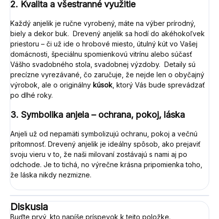
2.
Kvalita a všestranné využitie
Každý anjelik je ručne vyrobený, máte na výber prírodný,
biely a dekor buk. Drevený anjelik sa hodí do akéhokoľvek
priestoru – či už ide o hrobové miesto, útulný kút vo Vašej
domácnosti, špeciálnu spomienkovú vitrínu alebo súčasť
Vášho svadobného stola, svadobnej výzdoby. Detaily sú
precízne vyrezávané, čo zaručuje, že nejde len o obyčajný
výrobok, ale o originálny
kúsok
, ktorý Vás bude sprevádzať
po dlhé roky.
3. Symbolika anjela – ochrana, pokoj, láska
Anjeli už od nepamäti symbolizujú ochranu, pokoj a večnú
prítomnosť. Drevený anjelik je ideálny spôsob, ako prejaviť
svoju vieru v to, že naši milovaní zostávajú s nami aj po
odchode. Je to tichá, no výrečne krásna pripomienka toho,
že láska nikdy nezmizne.
Diskusia
Buďte prvý, kto napíše príspevok k tejto položke.