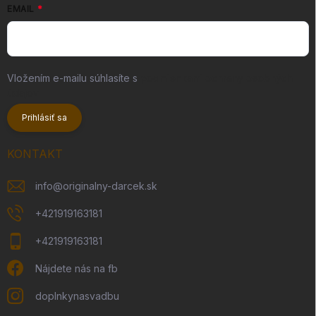
EMAIL
Vložením e-mailu súhlasíte s
podmienkami ochrany osobných
údajov
Prihlásiť sa
KONTAKT
info
@
originalny-darcek.sk
+421919163181
+421919163181
Nájdete nás na fb
doplnkynasvadbu