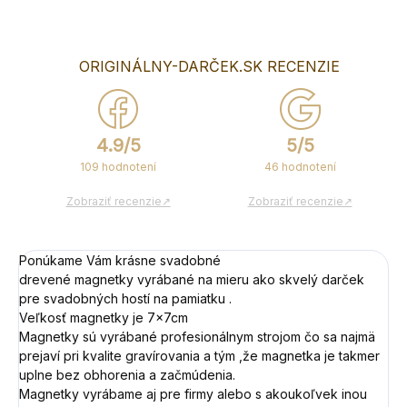
OPÝTAŤ SA
ORIGINÁLNY-DARČEK.SK RECENZIE
4.9/5
5/5
109 hodnotení
46 hodnotení
Zobraziť recenzie↗
Zobraziť recenzie↗
Ponúkame Vám krásne svadobné
drevené magnetky vyrábané na mieru ako skvelý darček
pre svadobných hostí na pamiatku .
Veľkosť magnetky je 7x7cm
Magnetky sú vyrábané profesionálnym strojom čo sa najmä
prejaví pri kvalite gravírovania a tým ,že magnetka je takmer
uplne bez obhorenia a začmúdenia.
Magnetky vyrábame aj pre firmy alebo s akoukoľvek inou